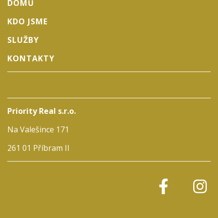
DOMŮ
KDO JSME
SLUŽBY
KONTAKTY
Priority Real s.r.o.
Na Valešince 171
261 01 Příbram II