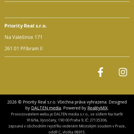
Priority Real s.r.o.
Na Valešince 171
261 01 Příbram II
2026 © Priority Real s.r.o. Všechna práva vyhrazena. Designed
by
DALTEN media
. Powered by
RealityMIX
.
Provozovatelem webu je DALTEN media s.r.o., se sídlem Na Harfě
916/9a, Vysočany, 190 00 Praha 9, IČ: 27135306,
zapsaná v obchodním rejstříku vedeném Městským soudem v Praze,
oddíl C, vložka 98915.