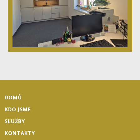
DOMŮ
KDO JSME
SLUŽBY
KONTAKTY